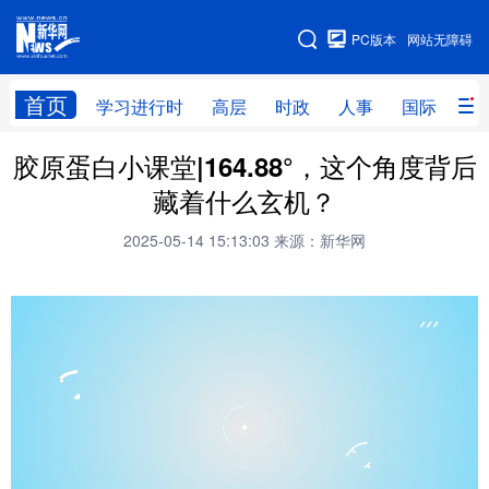
手机版
PC版本
网站无障碍
网站地图
首页
学习进行时
高层
时政
人事
国际
财
胶原蛋白小课堂|164.88°，这个角度背后
学习进行时
高层
时政
人事
藏着什么玄机？
国际
财经
网评
港澳
2025-05-14 15:13:03
来源：新华网
台湾
思客智库
全球连线
教育
科技
科创
量子
体育
文化
书画
健康
军事
访谈
视频
图片
政务
法律
中央文件
金融
汽车
食品
人居
信息化
数字经济