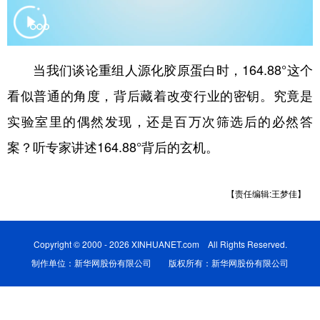
学术中国
乡村振兴
银龄
溯源中国
城市
旅游
能源
会展
当我们谈论重组人源化胶原蛋白时，164.88°这个
彩票
娱乐
时尚
悦读
看似普通的角度，背后藏着改变行业的密钥。究竟是
公益
一带一路
亚太网
上市公司
实验室里的偶然发现，还是百万次筛选后的必然答
案？听专家讲述164.88°背后的玄机。
文化产业
【责任编辑:王梦佳】
地方频道
北京
天津
河北
山西
Copyright © 2000 - 2026 XINHUANET.com All Rights Reserved.
制作单位：新华网股份有限公司 版权所有：新华网股份有限公司
辽宁
吉林
上海
江苏
浙江
安徽
福建
江西