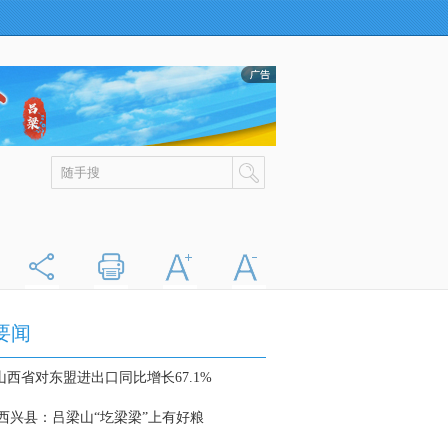
分享
打印
字大
字小