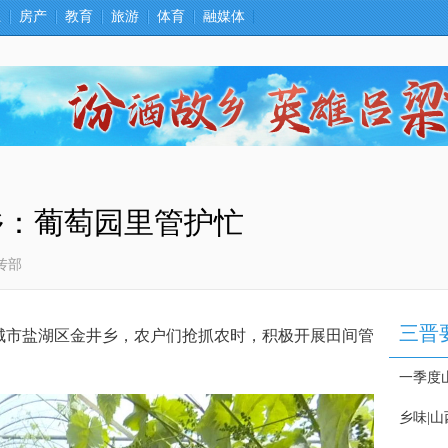
卫
房产
教育
旅游
体育
融媒体
乡：葡萄园里管护忙
传部
市盐湖区金井乡，农户们抢抓农时，积极开展田间管