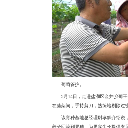
 葡萄管护。
 5月14日，走进盐湖区金井乡葡
在藤架间，手持剪刀，熟练地剔除过
 该育种基地总经理尉孝辉介绍说，
养分回流到果穗，为果实生长提供充