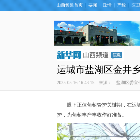
山西频道首页
要闻
政情
产经
医
运城市盐湖区金井
2025-05-16 16:43:15
来源：
盐湖区委宣
 眼下正值葡萄管护关键期，在运城
护，为葡萄丰产丰收作好准备。