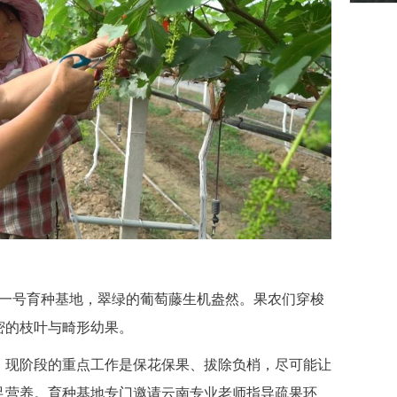
王一号育种基地，翠绿的葡萄藤生机盎然。果农们穿梭
密的枝叶与畸形幼果。
现阶段的重点工作是保花保果、拔除负梢，尽可能让
足营养。育种基地专门邀请云南专业老师指导疏果环