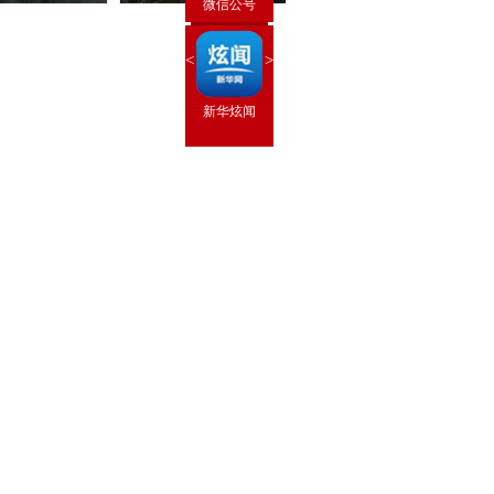
微信公号
<
>
新华炫闻
 手机
 新华网
新华闻
思客