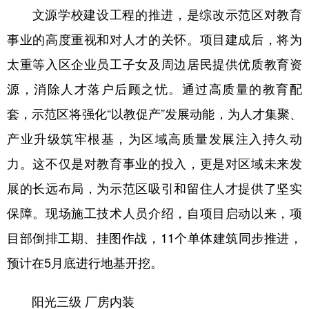
山东
河南
湖北
湖南
文源学校建设工程的推进，是综改示范区对教育
广东
广西
海南
重庆
事业的高度重视和对人才的关怀。项目建成后，将为
太重等入区企业员工子女及周边居民提供优质教育资
四川
贵州
云南
西藏
源，消除人才落户后顾之忧。通过高质量的教育配
陕西
甘肃
青海
宁夏
套，示范区将强化“以教促产”发展动能，为人才集聚、
新疆
内蒙古
黑龙江
产业升级筑牢根基，为区域高质量发展注入持久动
力。这不仅是对教育事业的投入，更是对区域未来发
多语种频道
展的长远布局，为示范区吸引和留住人才提供了坚实
English
Español
Français
عربى
保障。现场施工技术人员介绍，自项目启动以来，项
Русский язык
日本語
한국어
目部倒排工期、挂图作战，11个单体建筑同步推进，
预计在5月底进行地基开挖。
Deutsch
Português
阳光三级 厂房内装