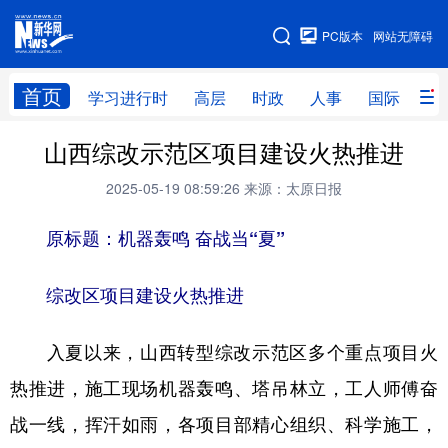
手机版
PC版本
网站无障碍
网站地图
首页
学习进行时
高层
时政
人事
国际
财
山西综改示范区项目建设火热推进
学习进行时
高层
时政
人事
2025-05-19 08:59:26
来源：太原日报
国际
财经
网评
港澳
原标题：机器轰鸣 奋战当“夏”
台湾
思客智库
全球连线
教育
科技
科创
量子
体育
综改区项目建设火热推进
文化
书画
健康
军事
入夏以来，山西转型综改示范区多个重点项目火
访谈
视频
图片
政务
热推进，施工现场机器轰鸣、塔吊林立，工人师傅奋
法律
中央文件
金融
汽车
战一线，挥汗如雨，各项目部精心组织、科学施工，
食品
人居
信息化
数字经济