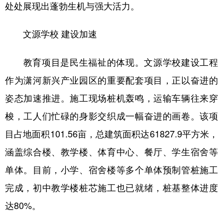
处处展现出蓬勃生机与强大活力。
学术中国
乡村振兴
银龄
溯源中国
文源学校 建设加速
城市
旅游
能源
会展
教育项目是民生福祉的体现。文源学校建设工程
彩票
娱乐
时尚
悦读
作为潇河新兴产业园区的重要配套项目，正以奋进的
公益
一带一路
亚太网
上市公司
姿态加速推进。施工现场桩机轰鸣，运输车辆往来穿
文化产业
梭，工人们忙碌的身影交织成一幅奋进的画卷。该项
目占地面积101.56亩，总建筑面积达61827.9平方米，
地方频道
涵盖综合楼、教学楼、体育中心、餐厅、学生宿舍等
北京
天津
河北
山西
单体。目前，小学、宿舍楼等多个单体预制管桩施工
辽宁
吉林
上海
江苏
完成，初中教学楼桩芯施工也已就绪，桩基整体进度
达80%。
浙江
安徽
福建
江西