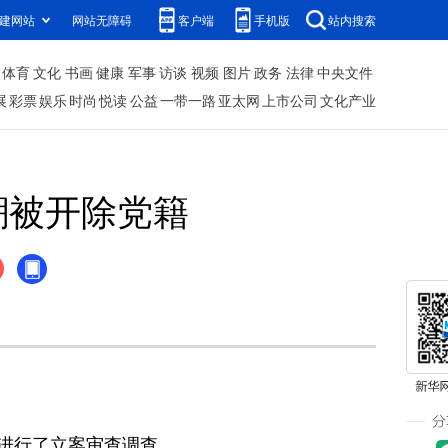
建网站
网站无障碍
客户端
手机版
站内搜索
体育
文化
书画
健康
军事
访谈
视频
图片
政务
法律
中央文件
展
彩票
娱乐
时尚
悦读
公益
一带一路
亚太网
上市公司
文化产业
潮被开除党籍
进行了立案审查调查。