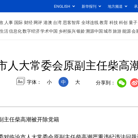
ENGLISH
新华报刊
地方频道
承
政
人事
国际
财经
网评
港澳
台湾
思客智库
全球连线
教育
科技
科创
量子
生活
信息化
数字经济
学术中国
乡村振兴
银龄
溯源中国
城市
旅游
能源
会
市人大常委会原副主任柴高
字体：
小
中
大
分享到：
副主任柴高潮被开除党籍
对临汾市人大常委会原副主任柴高潮严重违纪违法问题