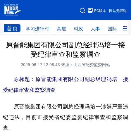
手机版
PC版本
网站无障碍
网站地图
首页
学习进行时
高层
时政
人事
国际
财
原晋能集团有限公司副总经理冯培一接
学习进行时
高层
时政
人事
受纪律审查和监察调查
国际
财经
网评
港澳
2025-06-17 12:08:43
来源：山西省纪委监委网站
台湾
思客智库
全球连线
教育
原标题：原晋能集团有限公司副总经理冯培一接
科技
科创
量子
体育
受纪律审查和监察调查
文化
书画
健康
军事
原晋能集团有限公司副总经理冯培一涉嫌严重违
访谈
视频
图片
政务
纪违法，目前正接受省纪委监委纪律审查和监察调
法律
中央文件
金融
汽车
查。
食品
人居
信息化
数字经济