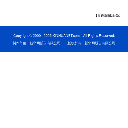
学术中国
乡村振兴
银龄
溯源中国
【责任编辑:王亮】
城市
旅游
能源
会展
彩票
娱乐
时尚
悦读
Copyright © 2000 - 2026 XINHUANET.com All Rights Reserved.
制作单位：新华网股份有限公司 版权所有：新华网股份有限公司
公益
一带一路
亚太网
上市公司
文化产业
地方频道
北京
天津
河北
山西
辽宁
吉林
上海
江苏
浙江
安徽
福建
江西