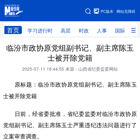
手机版
PC版本
网站无障碍
网站地图
首页
学习进行时
高层
时政
人事
国际
财
临汾市政协原党组副书记、副主席陈玉
学习进行时
高层
时政
人事
士被开除党籍
国际
财经
网评
港澳
2025-07-11 18:44:55
来源：山西省纪委监委网站
台湾
思客智库
全球连线
教育
原标题：临汾市政协原党组副书记、副主席陈玉
科技
科创
量子
体育
士被开除党籍
文化
书画
健康
军事
日前，经省委批准，省纪委监委对临汾市政协原
访谈
视频
图片
政务
党组副书记、副主席陈玉士严重违纪违法问题进行了
法律
中央文件
金融
汽车
立案审查调查。
食品
人居
信息化
数字经济