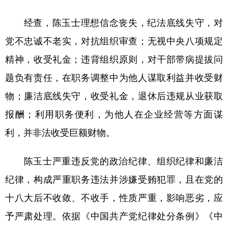
学术中国
乡村振兴
银龄
溯源中国
经查，陈玉士理想信念丧失，纪法底线失守，对
党不忠诚不老实，对抗组织审查；无视中央八项规定
城市
旅游
能源
会展
精神，收受礼金；违背组织原则，对干部带病提拔问
彩票
娱乐
时尚
悦读
题负有责任，在职务调整中为他人谋取利益并收受财
公益
一带一路
亚太网
上市公司
物；廉洁底线失守，收受礼金，退休后违规从业获取
文化产业
报酬；利用职务便利，为他人在企业经营等方面谋
利，并非法收受巨额财物。
地方频道
陈玉士严重违反党的政治纪律、组织纪律和廉洁
北京
天津
河北
山西
纪律，构成严重职务违法并涉嫌受贿犯罪，且在党的
辽宁
吉林
上海
江苏
十八大后不收敛、不收手，性质严重，影响恶劣，应
浙江
安徽
福建
江西
予严肃处理。依据《中国共产党纪律处分条例》《中