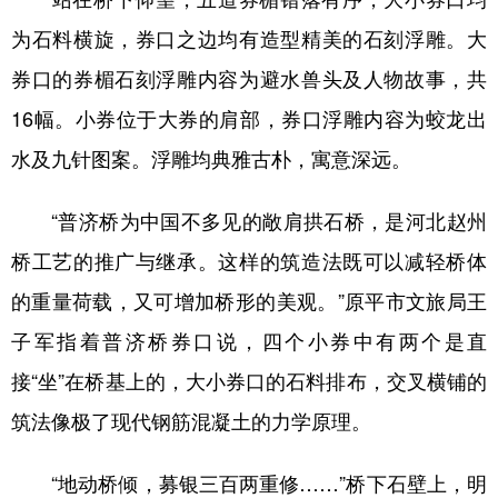
为石料横旋，券口之边均有造型精美的石刻浮雕。大
券口的券楣石刻浮雕内容为避水兽头及人物故事，共
16幅。小券位于大券的肩部，券口浮雕内容为蛟龙出
水及九针图案。浮雕均典雅古朴，寓意深远。
“普济桥为中国不多见的敞肩拱石桥，是河北赵州
桥工艺的推广与继承。这样的筑造法既可以减轻桥体
的重量荷载，又可增加桥形的美观。”原平市文旅局王
子军指着普济桥券口说，四个小券中有两个是直
接“坐”在桥基上的，大小券口的石料排布，交叉横铺的
筑法像极了现代钢筋混凝土的力学原理。
“地动桥倾，募银三百两重修……”桥下石壁上，明