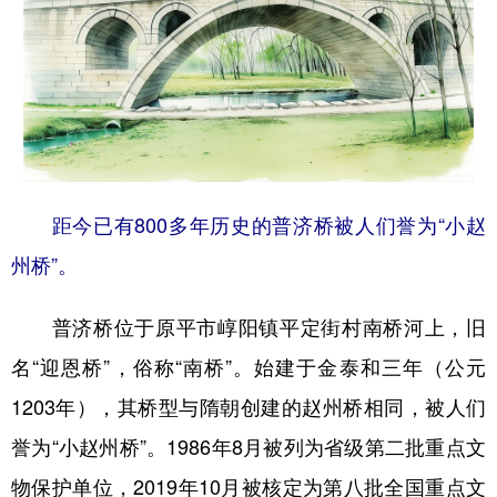
学术中国
乡村振兴
银龄
溯源中国
城市
旅游
能源
会展
彩票
娱乐
时尚
悦读
公益
一带一路
亚太网
上市公司
距今已有800多年历史的普济桥被人们誉为“小赵
文化产业
州桥”。
地方频道
普济桥位于原平市崞阳镇平定街村南桥河上，旧
名“迎恩桥”，俗称“南桥”。始建于金泰和三年（公元
北京
天津
河北
山西
1203年），其桥型与隋朝创建的赵州桥相同，被人们
辽宁
吉林
上海
江苏
誉为“小赵州桥”。1986年8月被列为省级第二批重点文
浙江
安徽
福建
江西
物保护单位，2019年10月被核定为第八批全国重点文