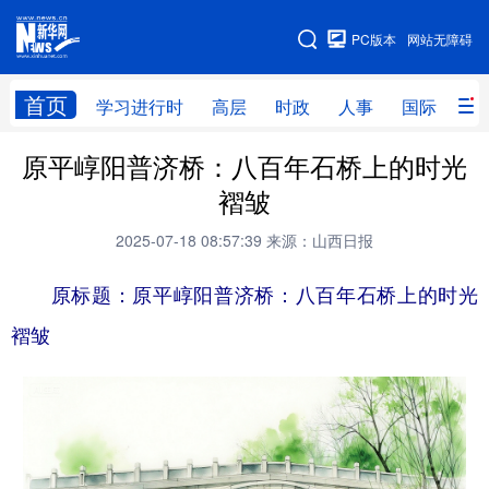
手机版
PC版本
网站无障碍
网站地图
首页
学习进行时
高层
时政
人事
国际
财
原平崞阳普济桥：八百年石桥上的时光
学习进行时
高层
时政
人事
褶皱
国际
财经
网评
港澳
2025-07-18 08:57:39
来源：山西日报
台湾
思客智库
全球连线
教育
原标题：原平崞阳普济桥：八百年石桥上的时光
科技
科创
量子
体育
褶皱
文化
书画
健康
军事
访谈
视频
图片
政务
法律
中央文件
金融
汽车
食品
人居
信息化
数字经济