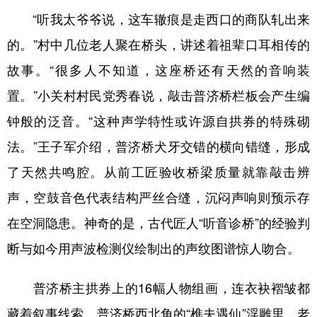
“听我太爷爷说，这车辙痕是走西口的商队轧出来
的。”村中几位老人聚在桥头，讲述着祖辈口耳相传的
故事。“很多人不知道，这座桥还有天然的音响装
置。”小关村村民党秀春说，敲击普济桥栏板会产生编
钟般的泛音。“这种声学特性或许源自拱券的特殊砌
法。”王子军介绍，普济桥犬牙交错的横向错缝，形成
了天然共鸣腔。从前工匠验收桥梁质量就靠敲击辨
声，空鼓音色代表结构严丝合缝，沉闷声响则预示存
在空洞隐患。神奇的是，古代匠人“听音诊桥”的经验判
断与如今用声波检测仪绘制出的声纹图谱惊人吻合。
普济桥主拱券上的16幅人物组画，连衣袂褶皱都
藏着叙事线索。普济桥西北角的“樵夫遇仙”浮雕里，老