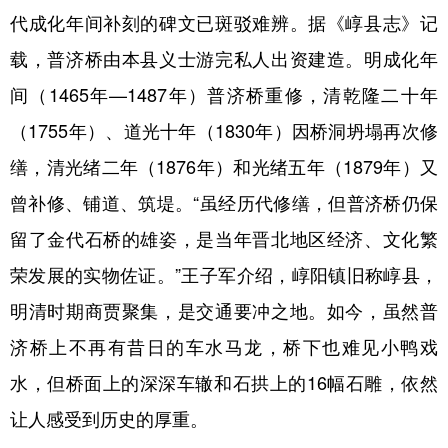
代成化年间补刻的碑文已斑驳难辨。据《崞县志》记
载，普济桥由本县义士游完私人出资建造。明成化年
间（1465年—1487年）普济桥重修，清乾隆二十年
（1755年）、道光十年（1830年）因桥洞坍塌再次修
缮，清光绪二年（1876年）和光绪五年（1879年）又
曾补修、铺道、筑堤。“虽经历代修缮，但普济桥仍保
留了金代石桥的雄姿，是当年晋北地区经济、文化繁
荣发展的实物佐证。”王子军介绍，崞阳镇旧称崞县，
明清时期商贾聚集，是交通要冲之地。如今，虽然普
济桥上不再有昔日的车水马龙，桥下也难见小鸭戏
水，但桥面上的深深车辙和石拱上的16幅石雕，依然
让人感受到历史的厚重。