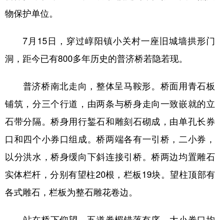
山东
河南
湖北
湖南
物保护单位。
广东
广西
海南
重庆
7月15日，穿过崞阳镇小关村一座旧城墙拱形门
四川
贵州
云南
西藏
洞，距今已有800多年历史的普济桥若隐若现。
陕西
甘肃
青海
宁夏
普济桥南北走向，整体呈马鞍形。桥面用青石板
新疆
内蒙古
黑龙江
铺筑，分三个行道，由两条与桥身走向一致嵌就的立
石带分隔。桥身用行錾石和雕刻石砌成，由单孔长券
多语种频道
口和四个小券口组成。桥两端各有一引桥，二小券，
English
Español
Français
عربى
以分洪水，桥身缓向下斜连接引桥。桥两边均置雕石
Русский язык
日本語
한국어
实体栏杆，分别有望柱20根，栏板19块。望柱顶部有
Deutsch
Português
各式雕石，栏板为整石雕花卷边。
站在桥下仰望，五道券楣错落有序，大小券口均