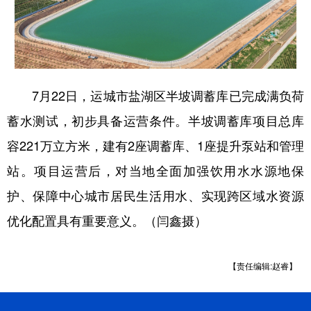
学术中国
乡村振兴
银龄
溯源中国
城市
旅游
能源
会展
彩票
娱乐
时尚
悦读
7月22日，运城市盐湖区半坡调蓄库已完成满负荷
公益
一带一路
亚太网
上市公司
蓄水测试，初步具备运营条件。半坡调蓄库项目总库
容221万立方米，建有2座调蓄库、1座提升泵站和管理
文化产业
站。项目运营后，对当地全面加强饮用水水源地保
护、保障中心城市居民生活用水、实现跨区域水资源
地方频道
优化配置具有重要意义。（闫鑫摄）
北京
天津
河北
山西
辽宁
吉林
上海
江苏
【责任编辑:赵睿】
浙江
安徽
福建
江西