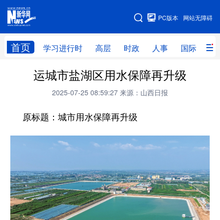
手机版
PC版本
网站无障碍
网站地图
首页
学习进行时
高层
时政
人事
国际
财
运城市盐湖区用水保障再升级
学习进行时
高层
时政
人事
2025-07-25 08:59:27
来源：山西日报
国际
财经
网评
港澳
原标题：城市用水保障再升级
台湾
思客智库
全球连线
教育
科技
科创
量子
体育
文化
书画
健康
军事
访谈
视频
图片
政务
法律
中央文件
金融
汽车
食品
人居
信息化
数字经济