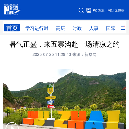
手机版
PC版本
网站无障碍
网站地图
首页
学习进行时
高层
时政
人事
国际
财
暑气正盛，来五寨沟赴一场清凉之约
学习进行时
高层
时政
人事
2025-07-25 11:29:43
来源：新华网
国际
财经
网评
港澳
台湾
思客智库
全球连线
教育
科技
科创
量子
体育
文化
书画
健康
军事
访谈
视频
图片
政务
法律
中央文件
金融
汽车
食品
人居
信息化
数字经济