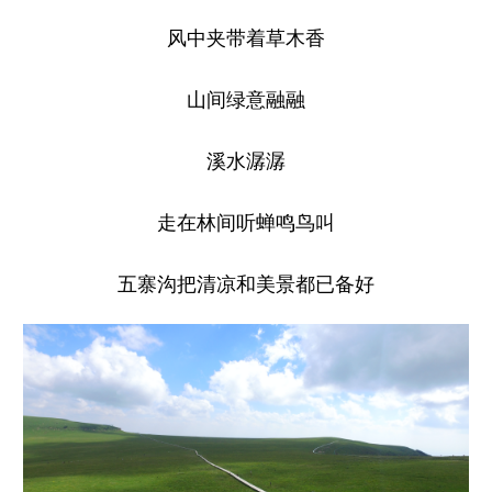
山东
河南
湖北
湖南
风中夹带着草木香
广东
广西
海南
重庆
山间绿意融融
四川
贵州
云南
西藏
陕西
甘肃
青海
宁夏
溪水潺潺
新疆
内蒙古
黑龙江
走在林间听蝉鸣鸟叫
多语种频道
五寨沟把清凉和美景都已备好
English
Español
Français
عربى
Русский язык
日本語
한국어
Deutsch
Português