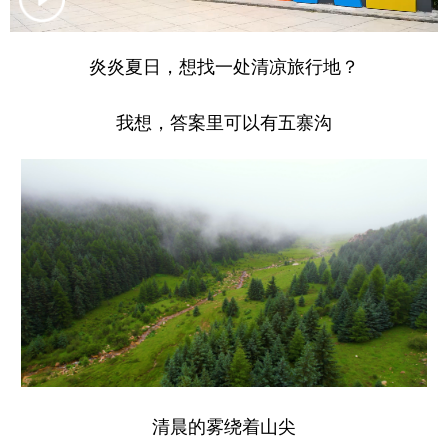
学术中国
乡村振兴
银龄
溯源中国
炎炎夏日，想找一处清凉旅行地？
城市
旅游
能源
会展
我想，答案里可以有五寨沟
彩票
娱乐
时尚
悦读
公益
一带一路
亚太网
上市公司
文化产业
地方频道
北京
天津
河北
山西
辽宁
吉林
上海
江苏
浙江
安徽
福建
江西
清晨的雾绕着山尖