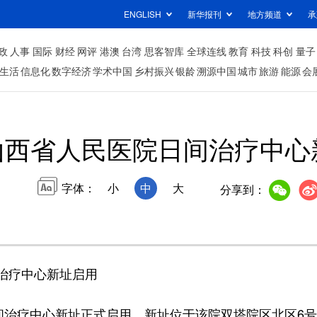
ENGLISH
新华报刊
地方频道
承
政
人事
国际
财经
网评
港澳
台湾
思客智库
全球连线
教育
科技
科创
量子
生活
信息化
数字经济
学术中国
乡村振兴
银龄
溯源中国
城市
旅游
能源
会
山西省人民医院日间治疗中心
字体：
小
中
大
分享到：
治疗中心新址启用
治疗中心新址正式启用。新址位于该院双塔院区北区6号