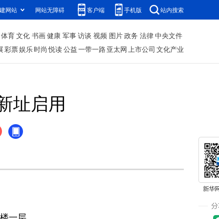
建网站
网站无障碍
客户端
手机版
站内搜索
体育
文化
书画
健康
军事
访谈
视频
图片
政务
法律
中央文件
展
彩票
娱乐
时尚
悦读
公益
一带一路
亚太网
上市公司
文化产业
新址启用
楼一层。