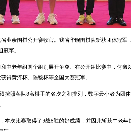
部六省业余围棋公开赛收官。我省华舰围棋队斩获团体冠
组冠军。
和中老年组两个组别展开争夺。在公开组比赛中，何鑫以
次获得黄河杯、陈毅杯等全国大赛冠军。
按照各队3名棋手的名次之和排列，数字最小者为团体冠
。
本次比赛取得了9战6胜的好成绩，并因此斩获中老年组
突破。