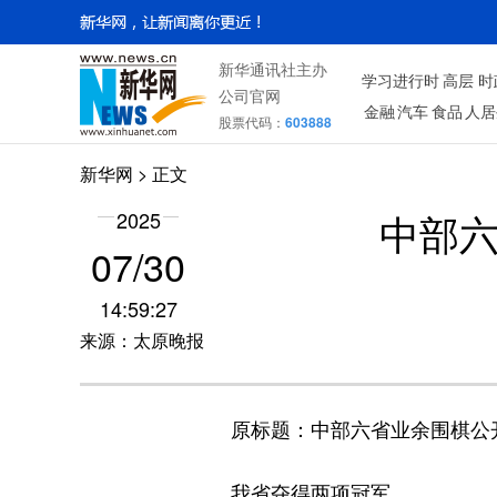
新华通讯社主办
学习进行时
高层
时
公司官网
金融
汽车
食品
人居
股票代码：
603888
新华网
> 正文
中部六
2025
07/30
14:59:27
来源：太原晚报
原标题：中部六省业余围棋公
我省夺得两项冠军