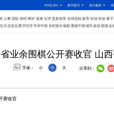
ENGLISH
新华报刊
地方频道
承
政
人事
国际
财经
网评
港澳
台湾
思客智库
全球连线
教育
科技
科创
量子
生活
信息化
数字经济
学术中国
乡村振兴
银龄
溯源中国
城市
旅游
能源
会
省业余围棋公开赛收官 山
字体：
小
中
大
分享到：
开赛收官