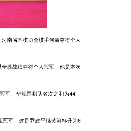
军，河南省围棋协会棋手何鑫夺得个人
全胜战绩夺得个人冠军，他是本次
军。华舰围棋队名次之和为44，
冠军。这是乔建平继黄河杯升为6