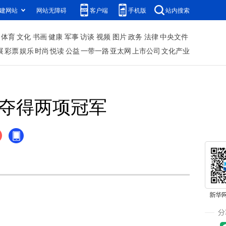
建网站
网站无障碍
客户端
手机版
站内搜索
体育
文化
书画
健康
军事
访谈
视频
图片
政务
法律
中央文件
展
彩票
娱乐
时尚
悦读
公益
一带一路
亚太网
上市公司
文化产业
西夺得两项冠军