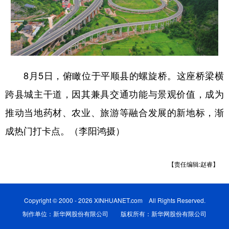
学术中国
乡村振兴
银龄
溯源中国
城市
旅游
能源
会展
彩票
娱乐
时尚
悦读
8月5日，俯瞰位于平顺县的螺旋桥。这座桥梁横
公益
一带一路
亚太网
上市公司
跨县城主干道，因其兼具交通功能与景观价值，成为
文化产业
推动当地药材、农业、旅游等融合发展的新地标，渐
成热门打卡点。（李阳鸿摄）
地方频道
【责任编辑:赵睿】
北京
天津
河北
山西
辽宁
吉林
上海
江苏
Copyright © 2000 - 2026 XINHUANET.com All Rights Reserved.
浙江
安徽
福建
江西
制作单位：新华网股份有限公司 版权所有：新华网股份有限公司