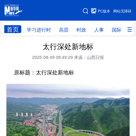
手机版
PC版本
网站无障碍
网站地图
首页
学习进行时
高层
时政
人事
国际
财
太行深处新地标
学习进行时
高层
时政
人事
2025-08-09 08:49:29
来源：山西日报
国际
财经
网评
港澳
原标题：太行深处新地标
台湾
思客智库
全球连线
教育
科技
科创
量子
体育
文化
书画
健康
军事
访谈
视频
图片
政务
法律
中央文件
金融
汽车
食品
人居
信息化
数字经济