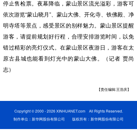
停止售检票。夜幕降临，蒙山景区流光溢彩，游客可
学术中国
乡村振兴
银龄
溯源中国
依次游览“蒙山晓月”、蒙山大佛、开化寺、铁佛殿、净
明寺塔等景点，感受景区的别样魅力。蒙山景区提醒
城市
旅游
能源
会展
游客，请提前规划好行程，合理安排游览时间，以免
彩票
娱乐
时尚
悦读
错过精彩的亮灯仪式。在蒙山景区夜游日，游客在太
公益
一带一路
亚太网
上市公司
原古县城也能看到灯光中的蒙山大佛。（记者 贾尚
文化产业
志）
地方频道
【责任编辑:王浩庆】
北京
天津
河北
山西
Copyright © 2000 - 2026 XINHUANET.com All Rights Reserved.
辽宁
吉林
上海
江苏
制作单位：新华网股份有限公司 版权所有：新华网股份有限公司
浙江
安徽
福建
江西