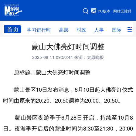
手机版
PC版本
网站无障碍
网站地图
首页
学习进行时
高层
时政
人事
国际
财
蒙山大佛亮灯时间调整
学习进行时
高层
时政
人事
2025-08-11 09:50:44
来源：太原晚报
国际
财经
网评
港澳
原标题：蒙山大佛亮灯时间调整
台湾
思客智库
全球连线
教育
科技
科创
量子
体育
蒙山景区10日发布消息，8月10日起大佛亮灯仪式
文化
书画
健康
军事
时间由原来的20:20、20:50调整为20:00、20:50。
访谈
视频
图片
政务
蒙山景区夜游季于6月28日开启，持续至10月8
法律
中央文件
金融
汽车
日。夜游季开启后的营业时间为8:30至21:30，20:00
食品
人居
信息化
数字经济