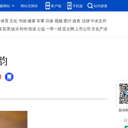
建网站
网站无障碍
客户端
手机版
站内搜索
体育
文化
书画
健康
军事
访谈
视频
图片
政务
法律
中央文件
展
彩票
娱乐
时尚
悦读
公益
一带一路
亚太网
上市公司
文化产业
韵