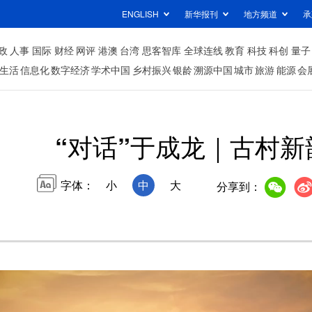
ENGLISH
新华报刊
地方频道
承
政
人事
国际
财经
网评
港澳
台湾
思客智库
全球连线
教育
科技
科创
量子
生活
信息化
数字经济
学术中国
乡村振兴
银龄
溯源中国
城市
旅游
能源
会
“对话”于成龙｜古村新
字体：
小
中
大
分享到：