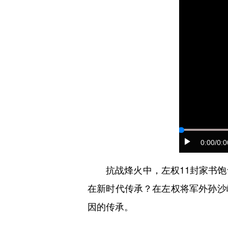
0:00
/0:0
抗战烽火中，左权11封家书饱含
在新时代传承？在左权将军外孙沙
因的传承。