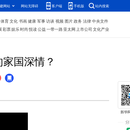
建网站
网站无障碍
客户端
手机版
站内搜索
体育
文化
书画
健康
军事
访谈
视频
图片
政务
法律
中央文件
展
彩票
娱乐
时尚
悦读
公益
一带一路
亚太网
上市公司
文化产业
的家国深情？