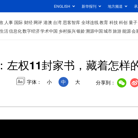
ENGLISH
新华报刊
地方频道
承
政
人事
国际
财经
网评
港澳
台湾
思客智库
全球连线
教育
科技
科创
量子
生活
信息化
数字经济
学术中国
乡村振兴
银龄
溯源中国
城市
旅游
能源
会
：左权11封家书，藏着怎样
字体：
小
中
大
分享到：