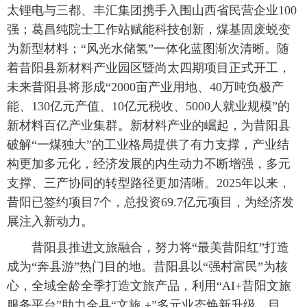
太锂电与三都、丰汇集团携手入围山西省民营企业100
强；葛昌纯院士工作站赋能科技创新，煤基固废蜕变
为新型材料；“风光水储氢”一体化蓝图渐次清晰。随
着昔阳县新材料产业园区暨尚太四期项目正式开工，
未来昔阳县将形成“2000亩产业用地、40万吨负极产
能、130亿元产值、10亿元税收、5000人就业规模”的
新材料百亿产业集群。新材料产业的崛起，为昔阳县
破解“一煤独大”的工业格局提供了有力支撑，产业结
构更加多元化，经济发展的内生动力不断增强，多元
支撑、三产协同的转型路径更加清晰。2025年以来，
昔阳已签约项目7个，总投资69.7亿元项目，为经济发
展注入新动力。
 昔阳县推进文旅融合，努力将“最美昔阳红”打造
成为“奔县游”热门目的地。昔阳县以“强村富民”为核
心，全域全龄全季打造文旅产品，利用“AI+昔阳文旅
服务平台”助力全县“文旅 +”多元业态焕新升级。目