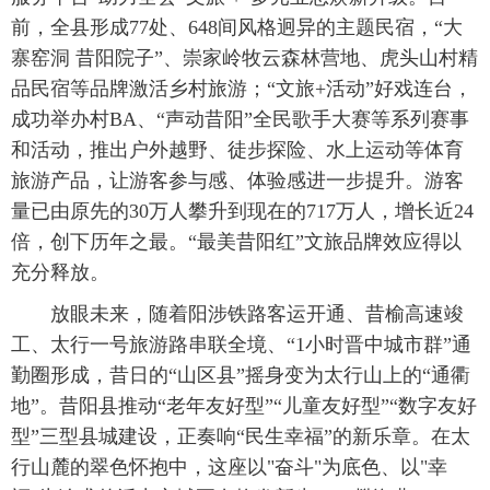
前，全县形成77处、648间风格迥异的主题民宿，“大
寨窑洞 昔阳院子”、崇家岭牧云森林营地、虎头山村精
品民宿等品牌激活乡村旅游；“文旅+活动”好戏连台，
成功举办村BA、“声动昔阳”全民歌手大赛等系列赛事
和活动，推出户外越野、徒步探险、水上运动等体育
旅游产品，让游客参与感、体验感进一步提升。游客
量已由原先的30万人攀升到现在的717万人，增长近24
倍，创下历年之最。“最美昔阳红”文旅品牌效应得以
充分释放。
 放眼未来，随着阳涉铁路客运开通、昔榆高速竣
工、太行一号旅游路串联全境、“1小时晋中城市群”通
勤圈形成，昔日的“山区县”摇身变为太行山上的“通衢
地”。昔阳县推动“老年友好型”“儿童友好型”“数字友好
型”三型县城建设，正奏响“民生幸福”的新乐章。在太
行山麓的翠色怀抱中，这座以"奋斗"为底色、以"幸