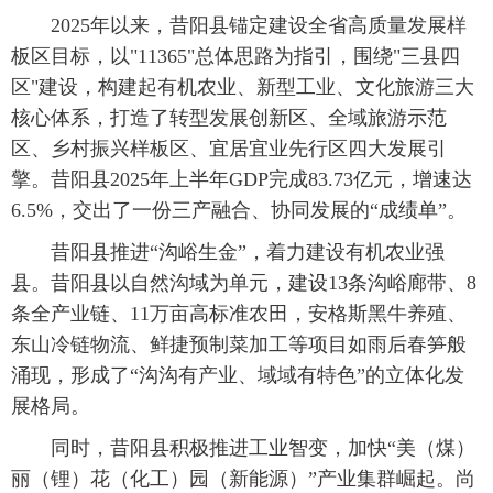
 2025年以来，昔阳县锚定建设全省高质量发展样
板区目标，以"11365"总体思路为指引，围绕"三县四
区"建设，构建起有机农业、新型工业、文化旅游三大
核心体系，打造了转型发展创新区、全域旅游示范
区、乡村振兴样板区、宜居宜业先行区四大发展引
擎。昔阳县2025年上半年GDP完成83.73亿元，增速达
6.5%，交出了一份三产融合、协同发展的“成绩单”。
 昔阳县推进“沟峪生金”，着力建设有机农业强
县。昔阳县以自然沟域为单元，建设13条沟峪廊带、8
条全产业链、11万亩高标准农田，安格斯黑牛养殖、
东山冷链物流、鲜捷预制菜加工等项目如雨后春笋般
涌现，形成了“沟沟有产业、域域有特色”的立体化发
展格局。
 同时，昔阳县积极推进工业智变，加快“美（煤）
丽（锂）花（化工）园（新能源）”产业集群崛起。尚