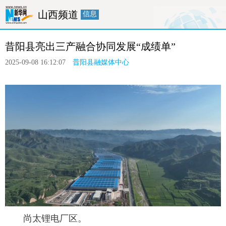
山西频道
信息
首页
要闻
政务
廉政
人事
昔阳县亮出三产融合协同发展“成绩单”
产经
医卫
教育
旅游
融媒体
2025-09-08 16:12:07
昔阳县融媒体中心
 尚太锂电厂区。