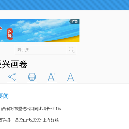
振兴画卷
分享
打印
字大
字小