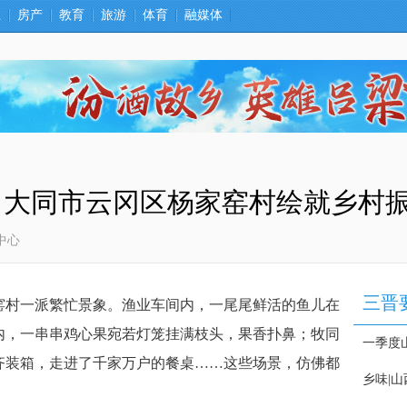
卫
房产
教育
旅游
体育
融媒体
，大同市云冈区杨家窑村绘就乡村
中心
村一派繁忙景象。渔业车间内，一尾尾鲜活的鱼儿在
内，一串串鸡心果宛若灯笼挂满枝头，果香扑鼻；牧同
齐装箱，走进了千家万户的餐桌……这些场景，仿佛都