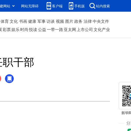
建网站
网站无障碍
客户端
手机版
站内搜索
体育
文化
书画
健康
军事
访谈
视频
图片
政务
法律
中央文件
展
彩票
娱乐
时尚
悦读
公益
一带一路
亚太网
上市公司
文化产业
任职干部