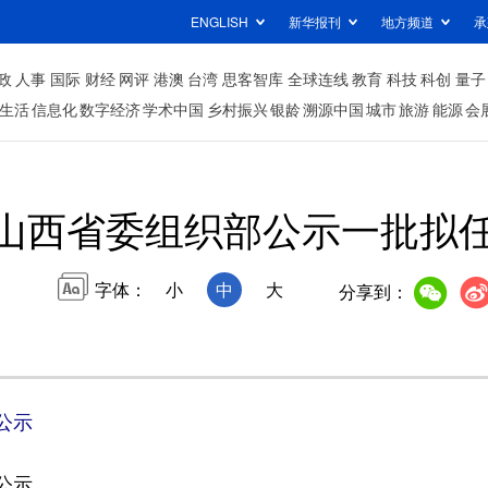
ENGLISH
新华报刊
地方频道
承
政
人事
国际
财经
网评
港澳
台湾
思客智库
全球连线
教育
科技
科创
量子
生活
信息化
数字经济
学术中国
乡村振兴
银龄
溯源中国
城市
旅游
能源
会
山西省委组织部公示一批拟
字体：
小
中
大
分享到：
公示
公示。