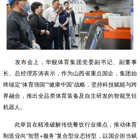
学术中国
乡村振兴
银龄
溯源中国
城市
旅游
能源
会展
彩票
娱乐
时尚
悦读
公益
一带一路
亚太网
上市公司
发布会上，华舰体育集团党委副书记、副董事
文化产业
长、总经理苏涛表示，作为山西省重点国企，集团始
终锚定“体育强国”“健康中国”战略，坚持科技赋能与跨
地方频道
界融合，推出全品类体育装备及自主研发的智能烹饪
北京
天津
河北
山西
机器人。
辽宁
吉林
上海
江苏
此举旨在精准破解传统餐饮行业痛点，推动体育
浙江
安徽
福建
江西
制造业向“智慧+服务”复合型业态转型，以国企担当赋