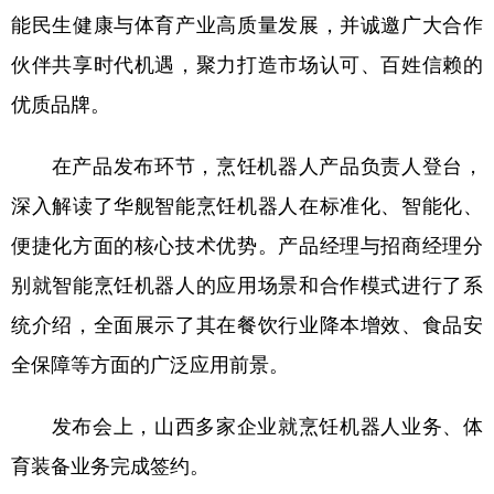
山东
河南
湖北
湖南
能民生健康与体育产业高质量发展，并诚邀广大合作
广东
广西
海南
重庆
伙伴共享时代机遇，聚力打造市场认可、百姓信赖的
四川
贵州
云南
西藏
优质品牌。
陕西
甘肃
青海
宁夏
在产品发布环节，烹饪机器人产品负责人登台，
新疆
内蒙古
黑龙江
深入解读了华舰智能烹饪机器人在标准化、智能化、
便捷化方面的核心技术优势。产品经理与招商经理分
多语种频道
别就智能烹饪机器人的应用场景和合作模式进行了系
统介绍，全面展示了其在餐饮行业降本增效、食品安
English
Español
Français
عربى
全保障等方面的广泛应用前景。
Русский язык
日本語
한국어
Deutsch
Português
发布会上，山西多家企业就烹饪机器人业务、体
育装备业务完成签约。