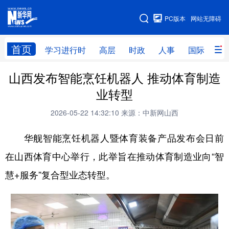
手机版
PC版本
网站无障碍
网站地图
首页
学习进行时
高层
时政
人事
国际
财
山西发布智能烹饪机器人 推动体育制造
学习进行时
高层
时政
人事
业转型
国际
财经
网评
港澳
2026-05-22 14:32:10
来源：中新网山西
台湾
思客智库
全球连线
教育
华舰智能烹饪机器人暨体育装备产品发布会日前
科技
科创
量子
体育
在山西体育中心举行，此举旨在推动体育制造业向“智
文化
书画
健康
军事
慧+服务”复合型业态转型。
访谈
视频
图片
政务
法律
中央文件
金融
汽车
食品
人居
信息化
数字经济