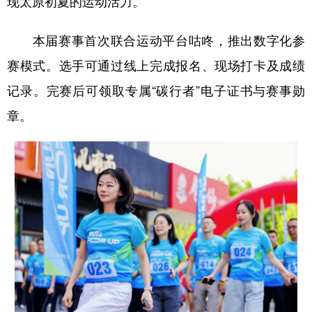
现太原初夏的运动活力。
学术中国
乡村振兴
银龄
溯源中国
本届赛事首次联合运动平台咕咚，推出数字化参
城市
旅游
能源
会展
赛模式。选手可通过线上完成报名、现场打卡及成绩
彩票
娱乐
时尚
悦读
记录。完赛后可领取专属“碳行者”电子证书与赛事勋
章。
公益
一带一路
亚太网
上市公司
文化产业
地方频道
北京
天津
河北
山西
辽宁
吉林
上海
江苏
浙江
安徽
福建
江西