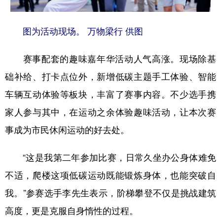
山东
河南
湖北
湖南
广东
广西
海南
重庆
图为活动现场。 万物梁行 供图
四川
贵州
云南
西藏
赛事配套的趣味嘉年华活动人气高涨。现场除基
陕西
甘肃
青海
宁夏
础补给、打卡点位外，新增低碳主题手工体验、智能
新疆
内蒙古
黑龙江
车辆互动体验等板块，丰富了赛事内容。不少选手携
家人参与其中，在运动之余体验趣味活动，让本次赛
多语种频道
事成为市民休闲运动的好去处。
English
Español
Français
عربى
“这是我第二年参加比赛，日常久坐办公身体难免
Русский язык
日本語
한국어
不适，爬楼这项低碳运动既能锻炼身体，也能突破自
Deutsch
Português
我。”参赛选手李先生表示，阶梯攀登不仅是挑战建筑
高度，更是克服自身惰性的过程。