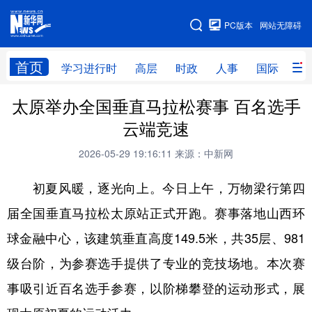
手机版
PC版本
网站无障碍
网站地图
首页
学习进行时
高层
时政
人事
国际
财
太原举办全国垂直马拉松赛事 百名选手
学习进行时
高层
时政
人事
云端竞速
国际
财经
网评
港澳
2026-05-29 19:16:11
来源：中新网
台湾
思客智库
全球连线
教育
初夏风暖，逐光向上。今日上午，万物梁行第四
科技
科创
量子
体育
届全国垂直马拉松太原站正式开跑。赛事落地山西环
文化
书画
健康
军事
球金融中心，该建筑垂直高度149.5米，共35层、981
访谈
视频
图片
政务
级台阶，为参赛选手提供了专业的竞技场地。本次赛
法律
中央文件
金融
汽车
事吸引近百名选手参赛，以阶梯攀登的运动形式，展
食品
人居
信息化
数字经济