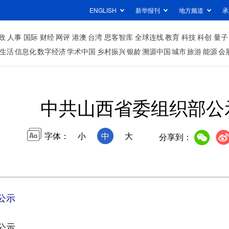
ENGLISH
新华报刊
地方频道
承
政
人事
国际
财经
网评
港澳
台湾
思客智库
全球连线
教育
科技
科创
量子
生活
信息化
数字经济
学术中国
乡村振兴
银龄
溯源中国
城市
旅游
能源
会
中共山西省委组织部公
字体：
小
中
大
分享到：
公示
公示。