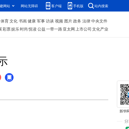
建网站
网站无障碍
客户端
手机版
站内搜索
体育
文化
书画
健康
军事
访谈
视频
图片
政务
法律
中央文件
展
彩票
娱乐
时尚
悦读
公益
一带一路
亚太网
上市公司
文化产业
示