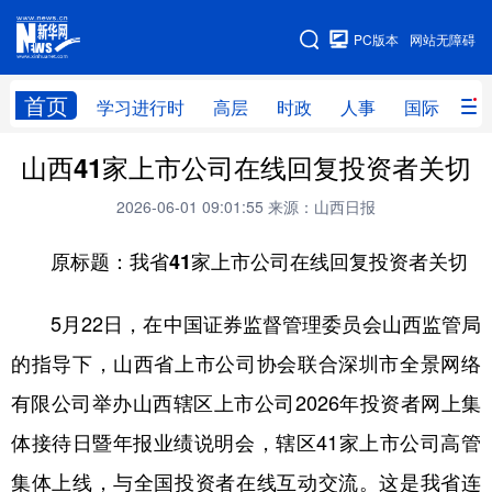
手机版
PC版本
网站无障碍
网站地图
首页
学习进行时
高层
时政
人事
国际
财
山西41家上市公司在线回复投资者关切
学习进行时
高层
时政
人事
2026-06-01 09:01:55
来源：山西日报
国际
财经
网评
港澳
原标题：我省41家上市公司在线回复投资者关切
台湾
思客智库
全球连线
教育
科技
科创
量子
体育
5月22日，在中国证券监督管理委员会山西监管局
文化
书画
健康
军事
的指导下，山西省上市公司协会联合深圳市全景网络
访谈
视频
图片
政务
有限公司举办山西辖区上市公司2026年投资者网上集
体接待日暨年报业绩说明会，辖区41家上市公司高管
法律
中央文件
金融
汽车
集体上线，与全国投资者在线互动交流。这是我省连
食品
人居
信息化
数字经济