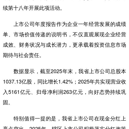
续第十八年开展此项活动。
学术中国
乡村振兴
银龄
溯源中国
上市公司年度报告作为企业一年经营发展的成绩
城市
旅游
能源
会展
单、市场价值传递的说明书，不仅直观展现企业经营
彩票
娱乐
时尚
悦读
成效、财务状况与成长潜力，更承载着投资信息市场
公益
一带一路
亚太网
上市公司
期待与社会责任。
文化产业
数据显示，截至2025年末，我省上市公司总股本
1037.13亿股，同比增长1.42%；2025年共实现营业收
地方频道
入5161亿元、归母净利润263亿元，向好态势持续巩
北京
天津
河北
山西
固。
辽宁
吉林
上海
江苏
特别值得一提的是，我省上市公司在现金分红上
浙江
安徽
福建
江西
亮点突出。2025年，辖区上市公司积极落实分红政策