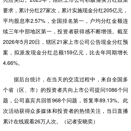
山东
河南
湖北
湖南
要求，累计分红27家次，累计实施现金分红205亿元，
广东
广西
海南
重庆
平均股息率2.57%，全国排名第一，户均分红金额连
四川
贵州
云南
西藏
续三年中部地区第一，投资者获得感不断增强。截至
陕西
甘肃
青海
宁夏
2026年5月20日，辖区21家上市公司公告现金分红预
新疆
内蒙古
黑龙江
案，拟派发现金分红总额159亿元，比去年同期增长
4.66%。
多语种频道
据后台统计，在当天的交流过程中，来自全国多
English
Español
Français
عربى
个省（区、市）的投资者共向上市公司提问1086个问
Русский язык
日本語
한국어
题，公司嘉宾共回答968个问题，答复率89.13%。此
次活动获得众多媒体和投资者的热情关注，当日直播
Deutsch
Português
累计在线观看26万人次。（记者安晓奕）