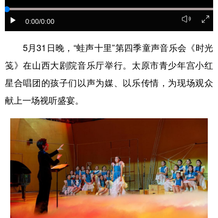
学术中国
乡村振兴
银龄
溯源中国
0:00
/0:00
城市
旅游
能源
会展
5月31日晚，“蛙声十里”第四季童声音乐会《时光
彩票
娱乐
时尚
悦读
笺》在山西大剧院音乐厅举行。太原市青少年宫小红
公益
一带一路
亚太网
上市公司
星合唱团的孩子们以声为媒、以乐传情，为现场观众
献上一场视听盛宴。
文化产业
地方频道
北京
天津
河北
山西
辽宁
吉林
上海
江苏
浙江
安徽
福建
江西