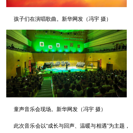
山东
河南
湖北
湖南
广东
广西
海南
重庆
孩子们在演唱歌曲。新华网发（冯宇 摄）
四川
贵州
云南
西藏
陕西
甘肃
青海
宁夏
新疆
内蒙古
黑龙江
多语种频道
English
Español
Français
عربى
Русский язык
日本語
한국어
童声音乐会现场。新华网发（冯宇 摄）
Deutsch
Português
此次音乐会以“成长与回声、温暖与相遇”为主题，