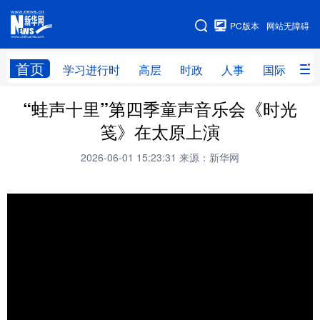
手机版
PC版本
网站无障碍
网站地图
首页
学习进行时
高层
时政
人事
国际
财
“蛙声十里”第四季童声音乐会《时光
学习进行时
高层
时政
人事
笺》在太原上演
国际
财经
网评
港澳
2026-06-01 15:23:31
来源：新华网
台湾
思客智库
全球连线
教育
科技
科创
量子
体育
文化
书画
健康
军事
访谈
视频
图片
政务
法律
中央文件
金融
汽车
食品
人居
信息化
数字经济