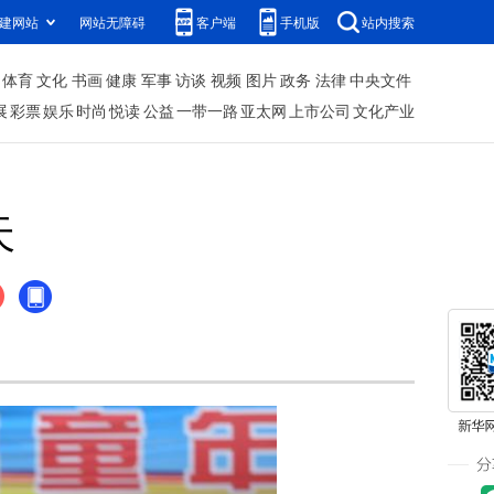
建网站
网站无障碍
客户端
手机版
站内搜索
体育
文化
书画
健康
军事
访谈
视频
图片
政务
法律
中央文件
展
彩票
娱乐
时尚
悦读
公益
一带一路
亚太网
上市公司
文化产业
天