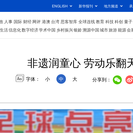
ENGLISH
新华报刊
地方频道
承
政
人事
国际
财经
网评
港澳
台湾
思客智库
全球连线
教育
科技
科创
量子
生活
信息化
数字经济
学术中国
乡村振兴
银龄
溯源中国
城市
旅游
能源
会
非遗润童心 劳动乐翻
字体：
小
中
大
分享到：