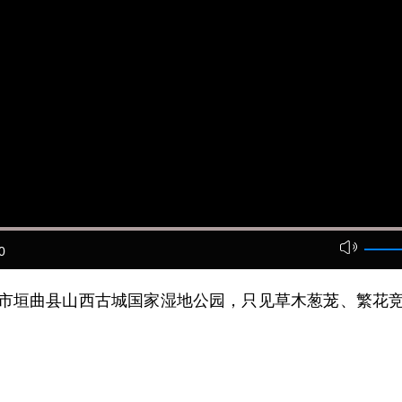
0
垣曲县山西古城国家湿地公园，只见草木葱茏、繁花竞