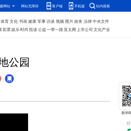
建网站
网站无障碍
客户端
手机版
站内搜索
体育
文化
书画
健康
军事
访谈
视频
图片
政务
法律
中央文件
展
彩票
娱乐
时尚
悦读
公益
一带一路
亚太网
上市公司
文化产业
湿地公园