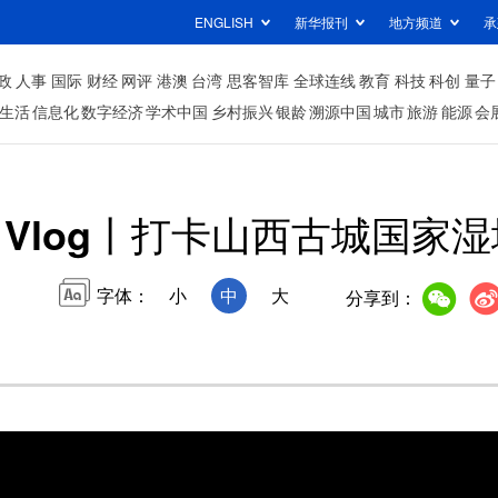
ENGLISH
新华报刊
地方频道
承
政
人事
国际
财经
网评
港澳
台湾
思客智库
全球连线
教育
科技
科创
量子
生活
信息化
数字经济
学术中国
乡村振兴
银龄
溯源中国
城市
旅游
能源
会
Vlog丨打卡山西古城国家
字体：
小
中
大
分享到：