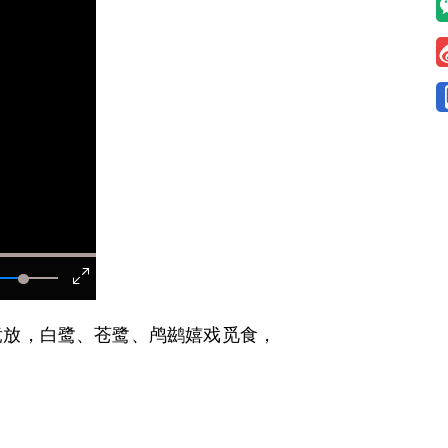
放，白鹭、苍鹭、鸬鹚嬉戏觅食，