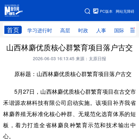
手机版
PC版本
网站无障碍
网站地图
首页
学习进行时
高层
时政
人事
国际
财
山西林麝优质核心群繁育项目落户古交
学习进行时
高层
时政
人事
2026-06-03 16:13:45
来源：太原日报
国际
财经
网评
港澳
原标题：山西林麝优质核心群繁育项目落户古交
台湾
思客智库
全球连线
教育
科技
科创
量子
体育
5月27日，山西林麝优质核心群繁育项目在古交市
文化
书画
健康
军事
禾谐源农林科技有限公司启动实施。该项目补齐我省
访谈
视频
图片
政务
林麝养殖无标准化核心种群、无规范化选育体系的短
板，着力打造全省林麝良种繁育示范和技术输出中
法律
中央文件
金融
汽车
心。
食品
人居
信息化
数字经济