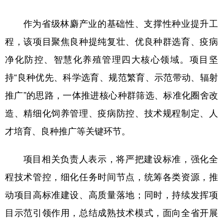
学术中国
乡村振兴
银龄
溯源中国
作为省级林麝产业的基础性、支撑性种业提升工
程，该项目聚焦良种提纯复壮、优良种群选育、疫病
城市
旅游
能源
会展
净化防控、智慧化养殖管理四大核心领域。项目坚
彩票
娱乐
时尚
悦读
持“良种优先、科学选育、规范繁育、示范带动、辐射
公益
一带一路
亚太网
上市公司
推广”的思路，一体推进核心种群筛选、标准化圈舍改
文化产业
造、精细化饲养管理、疫病防控、技术规程制定、人
才培育、良种推广等关键环节。
地方频道
项目相关负责人表示，将严把建设标准，强化全
北京
天津
河北
山西
程技术管控，细化任务时间节点，统筹各类资源，推
辽宁
吉林
上海
江苏
动项目高标准建设、高质量落地；同时，持续发挥项
浙江
安徽
福建
江西
目示范引领作用，总结成熟技术模式，面向全省开展