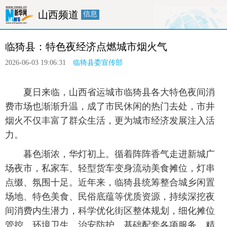
山西频道
信息
首页
要闻
政务
廉政
人事
临猗县：特色夜经济点燃城市烟火气
产经
医卫
教育
旅游
融媒体
2026-06-03 19:06:31
临猗县委宣传部
 夏日来临，山西省运城市临猗县各大特色夜间消
费市场也渐渐升温，成了市民休闲的热门去处，市井
烟火不仅丰富了群众生活，更为城市经济发展注入活
力。
 暮色渐浓，华灯初上。循着阵阵香气走进新城广
场夜市，私家车、轻型货车变身流动美食摊位，灯串
点缀、氛围十足。近年来，临猗县统筹整合城乡闲置
场地、特色美食、民俗底蕴等优质资源，持续深挖夜
间消费内生潜力，科学优化街区整体规划，细化摊位
管控、环境卫生、治安防护、基础配套各项服务，精