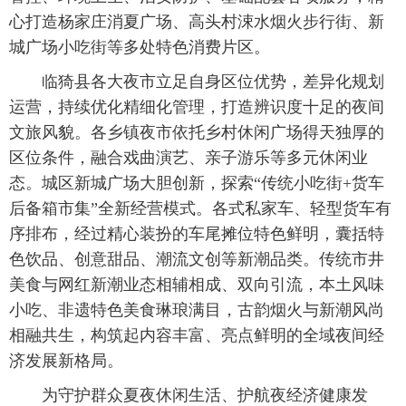
心打造杨家庄消夏广场、高头村涑水烟火步行街、新
城广场小吃街等多处特色消费片区。
 临猗县各大夜市立足自身区位优势，差异化规划
运营，持续优化精细化管理，打造辨识度十足的夜间
文旅风貌。各乡镇夜市依托乡村休闲广场得天独厚的
区位条件，融合戏曲演艺、亲子游乐等多元休闲业
态。城区新城广场大胆创新，探索“传统小吃街+货车
后备箱市集”全新经营模式。各式私家车、轻型货车有
序排布，经过精心装扮的车尾摊位特色鲜明，囊括特
色饮品、创意甜品、潮流文创等新潮品类。传统市井
美食与网红新潮业态相辅相成、双向引流，本土风味
小吃、非遗特色美食琳琅满目，古韵烟火与新潮风尚
相融共生，构筑起内容丰富、亮点鲜明的全域夜间经
济发展新格局。
 为守护群众夏夜休闲生活、护航夜经济健康发