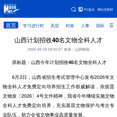
手机版
PC版本
网站无障碍
网站地图
首页
学习进行时
高层
时政
人事
国际
财
山西计划招收40名文物全科人才
学习进行时
高层
时政
人事
2026-06-03 08:50:57
来源：山西晚报
国际
财经
网评
港澳
原标题：山西今年计划招收40名文物全科人才
台湾
思客智库
全球连线
教育
科技
科创
量子
体育
6月2日，山西省招生考试管理中心发布2026年文
文化
书画
健康
军事
物全科人才免费定向培养招生工作权威解读，依据晋
访谈
视频
图片
政务
文物发〔2026〕4号文件精神，我省今年继续实施文物
全科人才免费定向培养，充实基层文物保护与考古专
法律
中央文件
金融
汽车
业队伍，助力全省文物事业高质量发展。
食品
人居
信息化
数字经济