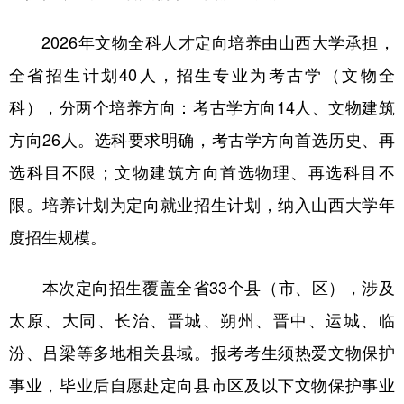
学术中国
乡村振兴
银龄
溯源中国
2026年文物全科人才定向培养由山西大学承担，
全省招生计划40人，招生专业为考古学（文物全
城市
旅游
能源
会展
科），分两个培养方向：考古学方向14人、文物建筑
彩票
娱乐
时尚
悦读
方向26人。选科要求明确，考古学方向首选历史、再
公益
一带一路
亚太网
上市公司
选科目不限；文物建筑方向首选物理、再选科目不
文化产业
限。培养计划为定向就业招生计划，纳入山西大学年
度招生规模。
地方频道
本次定向招生覆盖全省33个县（市、区），涉及
北京
天津
河北
山西
太原、大同、长治、晋城、朔州、晋中、运城、临
辽宁
吉林
上海
江苏
汾、吕梁等多地相关县域。报考考生须热爱文物保护
浙江
安徽
福建
江西
事业，毕业后自愿赴定向县市区及以下文物保护事业