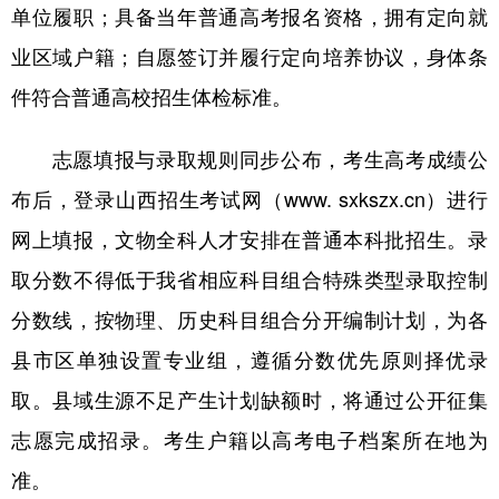
山东
河南
湖北
湖南
单位履职；具备当年普通高考报名资格，拥有定向就
业区域户籍；自愿签订并履行定向培养协议，身体条
广东
广西
海南
重庆
件符合普通高校招生体检标准。
四川
贵州
云南
西藏
陕西
甘肃
青海
宁夏
志愿填报与录取规则同步公布，考生高考成绩公
新疆
内蒙古
黑龙江
布后，登录山西招生考试网（www. sxkszx.cn）进行
网上填报，文物全科人才安排在普通本科批招生。录
取分数不得低于我省相应科目组合特殊类型录取控制
多语种频道
分数线，按物理、历史科目组合分开编制计划，为各
English
Español
Français
عربى
县市区单独设置专业组，遵循分数优先原则择优录
Русский язык
日本語
한국어
取。县域生源不足产生计划缺额时，将通过公开征集
Deutsch
Português
志愿完成招录。考生户籍以高考电子档案所在地为
准。