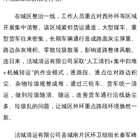
山东
河南
湖北
湖南
在城区整治一线，工作人员重点对西外环等区域
广东
广西
海南
重庆
开展集中清整。该区域紧邻货运通道，大型煤车、重
四川
贵州
云南
西藏
型货车往来密集，长期车辆通行造成路面灰尘厚重、
陕西
甘肃
青海
宁夏
路边杂灰堆积、零散垃圾散落，影响道路整体风貌。
新疆
内蒙古
黑龙江
连日来，洁城清运有限公司采取“人工清扫+集中归堆
+机械转运”的作业模式，逐路段、逐点位对路边积
多语种频道
尘、杂物垃圾规整成堆，通过三轮车、货车统一清
English
Español
Français
عربى
运，做到垃圾随清、随运，改善货车通行沿线扬尘
多、垃圾乱的问题，让城区外环重点路段环境焕然一
Русский язык
日本語
한국어
新。
Deutsch
Português
洁城清运有限公司县城南片区环卫组组长秦军峰