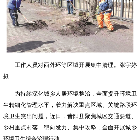
学术中国
乡村振兴
银龄
溯源中国
城市
旅游
能源
会展
彩票
娱乐
时尚
悦读
公益
一带一路
亚太网
上市公司
工作人员对西外环等区域开展集中清理。张宇婷
文化产业
摄
地方频道
为持续深化城乡人居环境整治，全面提升环境卫
北京
天津
河北
山西
生精细化管理水平，着力解决重点区域、关键路段环
境卫生突出问题，近日，昔阳县聚焦城区交通要道、
辽宁
吉林
上海
江苏
乡村重点村落，靶向发力、集中攻坚，全面开展城乡
浙江
安徽
福建
江西
环境卫生综合治理行动。