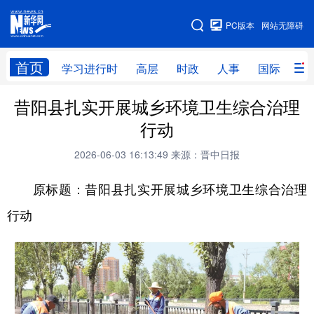
手机版
PC版本
网站无障碍
网站地图
首页
学习进行时
高层
时政
人事
国际
财
昔阳县扎实开展城乡环境卫生综合治理
学习进行时
高层
时政
人事
行动
国际
财经
网评
港澳
2026-06-03 16:13:49
来源：晋中日报
台湾
思客智库
全球连线
教育
原标题：昔阳县扎实开展城乡环境卫生综合治理
科技
科创
量子
体育
行动
文化
书画
健康
军事
访谈
视频
图片
政务
法律
中央文件
金融
汽车
食品
人居
信息化
数字经济