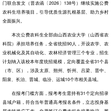
门联合发文（晋农函〔2026〕138号）继续实施公费
学术中国
乡村振兴
银龄
溯源中国
农科生培养项目，引导优质生源扎根基层、助力乡村
全面振兴。
城市
旅游
能源
会展
彩票
娱乐
时尚
悦读
本次公费农科生全部由山西农业大学（山西省农
公益
一带一路
亚太网
上市公司
科院）承担培养任务，全省统招90人，开设农学、农
文化产业
业机械化及其自动化、农林经济管理三个专业，招生
计划纳入该校本年度统招规模，定向覆盖全省31个县
（市、区），涉及太原、朔州、忻州、吕梁、晋中、
地方频道
阳泉、长治、晋城、临汾、运城10个市相关县域。
北京
天津
河北
山西
辽宁
吉林
上海
江苏
在报考门槛方面，报考考生需持有31个定向招录
县域户籍，符合当年普通高考报名条件，立志投身基
浙江
安徽
福建
江西
层农技推广工作，自愿签订公费农科生培养协议、履