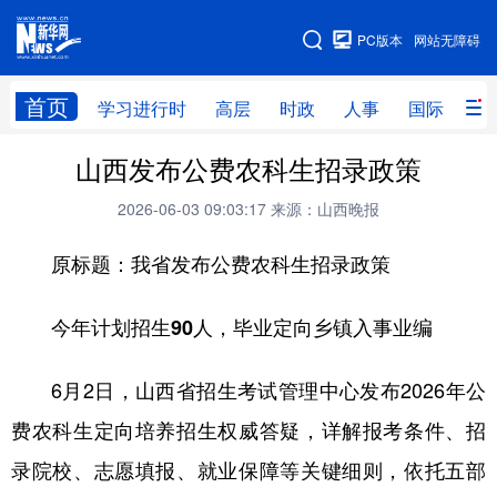
手机版
PC版本
网站无障碍
网站地图
首页
学习进行时
高层
时政
人事
国际
财
山西发布公费农科生招录政策
学习进行时
高层
时政
人事
2026-06-03 09:03:17
来源：山西晚报
国际
财经
网评
港澳
原标题：我省发布公费农科生招录政策
台湾
思客智库
全球连线
教育
科技
科创
量子
体育
今年计划招生90人，毕业定向乡镇入事业编
文化
书画
健康
军事
6月2日，山西省招生考试管理中心发布2026年公
访谈
视频
图片
政务
费农科生定向培养招生权威答疑，详解报考条件、招
法律
中央文件
金融
汽车
录院校、志愿填报、就业保障等关键细则，依托五部
食品
人居
信息化
数字经济