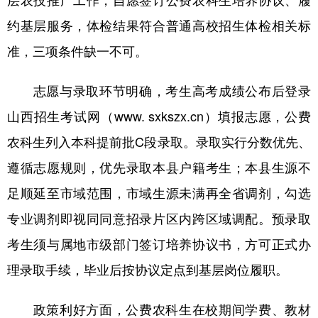
山东
河南
湖北
湖南
约基层服务，体检结果符合普通高校招生体检相关标
广东
广西
海南
重庆
准，三项条件缺一不可。
四川
贵州
云南
西藏
志愿与录取环节明确，考生高考成绩公布后登录
陕西
甘肃
青海
宁夏
山西招生考试网（www. sxkszx.cn）填报志愿，公费
新疆
内蒙古
黑龙江
农科生列入本科提前批C段录取。录取实行分数优先、
遵循志愿规则，优先录取本县户籍考生；本县生源不
多语种频道
足顺延至市域范围，市域生源未满再全省调剂，勾选
English
Español
Français
عربى
专业调剂即视同同意招录片区内跨区域调配。预录取
Русский язык
日本語
한국어
考生须与属地市级部门签订培养协议书，方可正式办
理录取手续，毕业后按协议定点到基层岗位履职。
Deutsch
Português
政策利好方面，公费农科生在校期间学费、教材