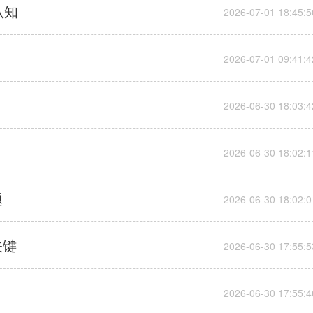
认知
题
关键