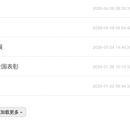
展
全国表彰
加载更多 »