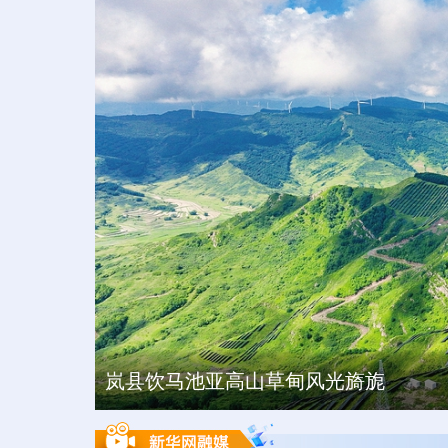
岚县饮马池亚高山草甸风光旖旎